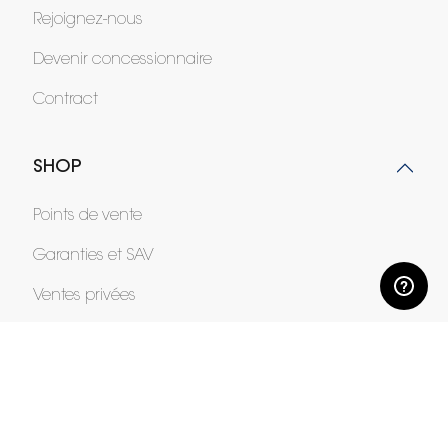
Rejoignez-nous
Devenir concessionnaire
Contract
SHOP
Points de vente
Garanties et SAV
Ventes privées
Langue
français
Pays
France