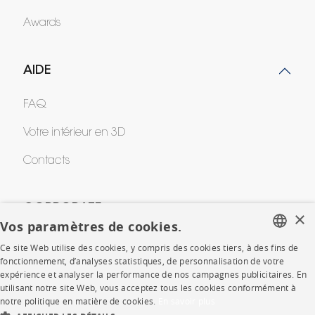
Awards
AIDE
FAQ
Votre intérieur en 3D
Contacts
CORPORATE
×
Vos paramètres de cookies.
Presse
Ce site Web utilise des cookies, y compris des cookies tiers, à des fins de
FRENCH
fonctionnement, d’analyses statistiques, de personnalisation de votre
Rejoignez-nous
expérience et analyser la performance de nos campagnes publicitaires. En
ENGLISH
utilisant notre site Web, vous acceptez tous les cookies conformément à
Devenir concessionnaire
notre politique en matière de cookies.
En savoir plus
DUTCH