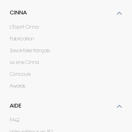
CINNA
L'Esprit Cinna
Fabrication
Savoir-faire français
Le zine Cinna
Concours
Awards
AIDE
FAQ