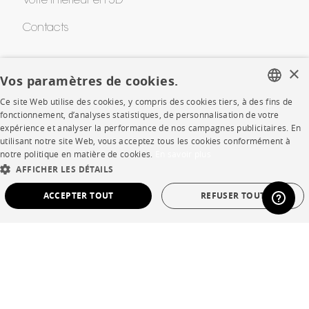
Votre intérieur en 3D
Contacts
×
CORPORATE
Vos paramètres de cookies.
Ce site Web utilise des cookies, y compris des cookies tiers, à des fins de
Presse
FRENCH
fonctionnement, d’analyses statistiques, de personnalisation de votre
expérience et analyser la performance de nos campagnes publicitaires. En
ENGLISH
Rejoignez-nous
utilisant notre site Web, vous acceptez tous les cookies conformément à
notre politique en matière de cookies.
En savoir plus
DUTCH
Devenir concessionnaire
AFFICHER LES DÉTAILS
SPANISH
Contract
ACCEPTER TOUT
REFUSER TOUT
STRICTEMENT NÉCESSAIRES
PERFORMANCE
SHOP
CIBLAGE
FONCTIONNALITÉ
NON CLASSÉ
Points de vente
Garanties et SAV