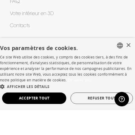
FAQ
Votre intérieur en 3D
Contacts
×
CORPORATE
Vos paramètres de cookies.
Ce site Web utilise des cookies, y compris des cookies tiers, à des fins de
Presse
FRENCH
fonctionnement, d’analyses statistiques, de personnalisation de votre
expérience et analyser la performance de nos campagnes publicitaires. En
ENGLISH
Rejoignez-nous
utilisant notre site Web, vous acceptez tous les cookies conformément à
notre politique en matière de cookies.
En savoir plus
DUTCH
Devenir concessionnaire
AFFICHER LES DÉTAILS
SPANISH
Contract
ACCEPTER TOUT
REFUSER TOUT
STRICTEMENT NÉCESSAIRES
PERFORMANCE
SHOP
CIBLAGE
FONCTIONNALITÉ
NON CLASSÉ
Points de vente