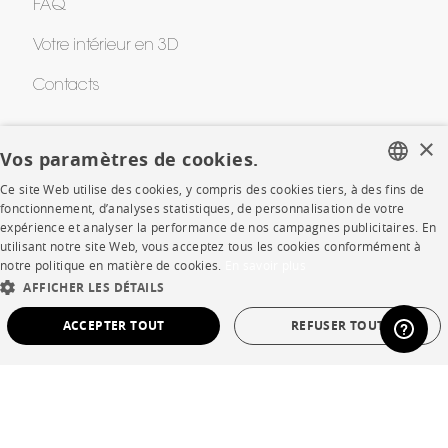
FAQ
Votre intérieur en 3D
Contacts
×
CORPORATE
Vos paramètres de cookies.
Ce site Web utilise des cookies, y compris des cookies tiers, à des fins de
Presse
FRENCH
fonctionnement, d’analyses statistiques, de personnalisation de votre
expérience et analyser la performance de nos campagnes publicitaires. En
ENGLISH
Rejoignez-nous
utilisant notre site Web, vous acceptez tous les cookies conformément à
notre politique en matière de cookies.
En savoir plus
DUTCH
Devenir concessionnaire
AFFICHER LES DÉTAILS
SPANISH
Contract
ACCEPTER TOUT
REFUSER TOUT
STRICTEMENT NÉCESSAIRES
PERFORMANCE
SHOP
CIBLAGE
FONCTIONNALITÉ
NON CLASSÉ
Points de vente