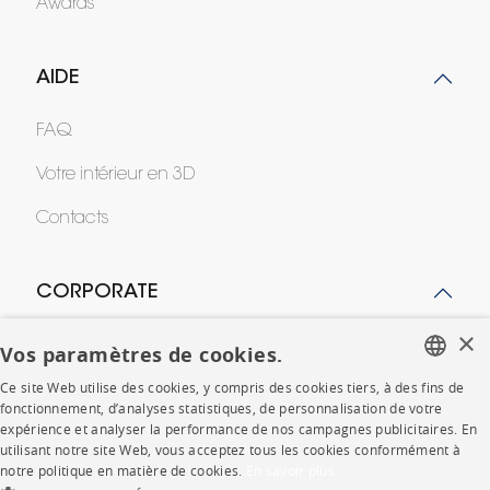
Awards
AIDE
FAQ
Votre intérieur en 3D
Contacts
CORPORATE
×
Presse
Vos paramètres de cookies.
Ce site Web utilise des cookies, y compris des cookies tiers, à des fins de
Rejoignez-nous
FRENCH
fonctionnement, d’analyses statistiques, de personnalisation de votre
expérience et analyser la performance de nos campagnes publicitaires. En
Devenir concessionnaire
ENGLISH
utilisant notre site Web, vous acceptez tous les cookies conformément à
notre politique en matière de cookies.
En savoir plus
DUTCH
Contract