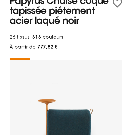
Papyrus Chaise coque
tapissée piétement
acier laqué noir
26 tissus
318 couleurs
À partir de
777,82 €