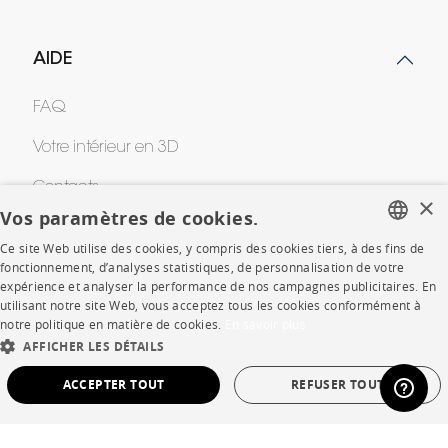
AIDE
FAQ
Votre intérieur en 3D
Contacts
×
Vos paramètres de cookies.
Ce site Web utilise des cookies, y compris des cookies tiers, à des fins de
CORPORATE
FRENCH
fonctionnement, d’analyses statistiques, de personnalisation de votre
expérience et analyser la performance de nos campagnes publicitaires. En
ENGLISH
Presse
utilisant notre site Web, vous acceptez tous les cookies conformément à
notre politique en matière de cookies.
En savoir plus
DUTCH
Rejoignez-nous
AFFICHER LES DÉTAILS
SPANISH
ACCEPTER TOUT
REFUSER TOUT
Devenir concessionnaire
Contract
STRICTEMENT NÉCESSAIRES
PERFORMANCE