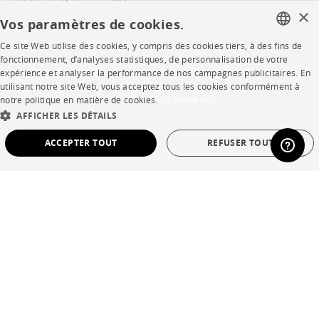
Votre intérieur en 3D
×
Vos paramètres de cookies.
Contacts
Ce site Web utilise des cookies, y compris des cookies tiers, à des fins de
FRENCH
fonctionnement, d’analyses statistiques, de personnalisation de votre
expérience et analyser la performance de nos campagnes publicitaires. En
ENGLISH
CORPORATE
utilisant notre site Web, vous acceptez tous les cookies conformément à
notre politique en matière de cookies.
En savoir plus
DUTCH
AFFICHER LES DÉTAILS
Presse
SPANISH
ACCEPTER TOUT
REFUSER TOUT
Rejoignez-nous
Devenir concessionnaire
STRICTEMENT NÉCESSAIRES
PERFORMANCE
Contract
CIBLAGE
FONCTIONNALITÉ
NON CLASSÉ
SHOP
Strictement nécessaires
Performance
Ciblage
Fonctionnalité
Points de vente
Non classé
Garanties et SAV
Les cookies strictement nécessaires permettent des fonctionnalités de base du site