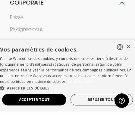
CORPORATE
Presse
Rejoignez-nous
Devenir concessionnaire
×
Vos paramètres de cookies.
Contract
Ce site Web utilise des cookies, y compris des cookies tiers, à des fins de
FRENCH
fonctionnement, d’analyses statistiques, de personnalisation de votre
expérience et analyser la performance de nos campagnes publicitaires. En
ENGLISH
SHOP
utilisant notre site Web, vous acceptez tous les cookies conformément à
notre politique en matière de cookies.
En savoir plus
DUTCH
AFFICHER LES DÉTAILS
Points de vente
SPANISH
ACCEPTER TOUT
REFUSER TOUT
Garanties et SAV
Ventes privées
STRICTEMENT NÉCESSAIRES
PERFORMANCE
CIBLAGE
FONCTIONNALITÉ
NON CLASSÉ