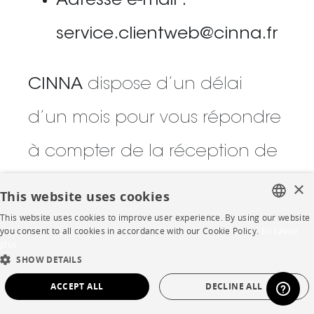
Adresse e-mail :
service.clientweb@cinna.fr
CINNA
dispose d’un délai
d’un mois pour vous répondre
à compter de la réception de
votre demande. Ce délai peut
×
This website uses cookies
être prolongé de deux mois
This website uses cookies to improve user experience. By using our website
FRENCH
you consent to all cookies in accordance with our Cookie Policy.
En savoir
plus
en raison de la complexité de
ENGLISH
SHOW DETAILS
DUTCH
votre demande et du nombre
ACCEPT ALL
DECLINE ALL
SPANISH