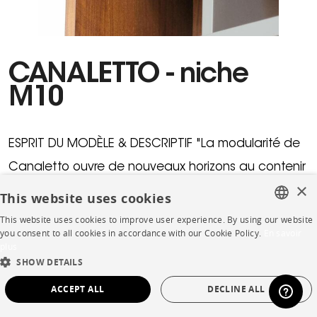
CANALETTO - niche
M10
ESPRIT DU MODÈLE & DESCRIPTIF "La modularité de
Canaletto ouvre de nouveaux horizons au contenir
×
mais aussi pour exposer, mettre en valeur,
This website uses cookies
montrer… Des modules ouverts ou fermés, des
This website uses cookies to improve user experience. By using our website
FRENCH
you consent to all cookies in accordance with our Cookie Policy.
En savoir
séparations verticales décalées conférent à
plus
ENGLISH
l’ensemble une remarquable légèreté graphique
SHOW DETAILS
DUTCH
rappelant les tableaux du védutiste Canaletto. Les
ACCEPT ALL
DECLINE ALL
SPANISH
coffres fermés trouvent une personnalisation