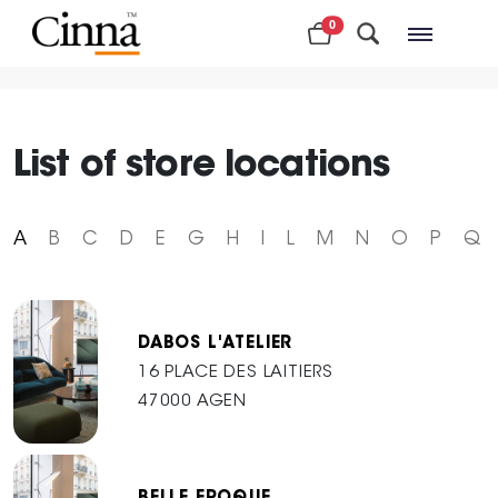
0
Nearby stores
List of store locations
A
B
C
D
E
G
H
I
L
M
N
O
P
Q
DABOS L'ATELIER
16 PLACE DES LAITIERS
47000 AGEN